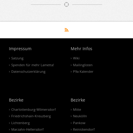
Impressum
Mehr Infos
Satzung
Wiki
Spenden für mehr Lametta!
Mailinglisten
Datenschutzerklärung
P9a Kalender
Bezirke
Bezirke
Charlottenburg-Wilmersdorf
Mitte
Friedrichshain-Kreuzberg
Neukölln
Lichtenberg
Pankow
Marzahn-Hellersdorf
Reinickendorf