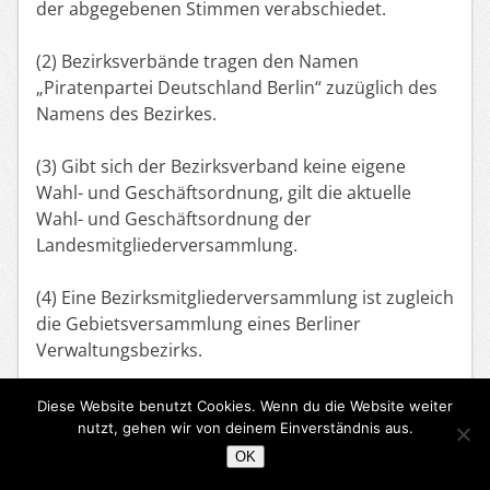
der abgegebenen Stimmen verabschiedet.
(2) Bezirksverbände tragen den Namen
„Piratenpartei Deutschland Berlin“ zuzüglich des
Namens des Bezirkes.
(3) Gibt sich der Bezirksverband keine eigene
Wahl- und Geschäftsordnung, gilt die aktuelle
Wahl- und Geschäftsordnung der
Landesmitgliederversammlung.
(4) Eine Bezirksmitgliederversammlung ist zugleich
die Gebietsversammlung eines Berliner
Verwaltungsbezirks.
(5) Eine Bezirksmitgliederversammlung wählt
Diese Website benutzt Cookies. Wenn du die Website weiter
einen Vorstand aus mindestens drei Piraten für
nutzt, gehen wir von deinem Einverständnis aus.
den jeweiligen Bezirksverband. Dieser besteht
OK
mindestens aus dem Vorsitzenden, dem