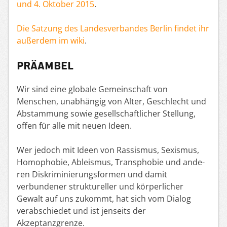
und 4. Oktober 2015
.
Die Satzung des Landesverbandes Berlin findet ihr
außerdem im wiki
.
PRÄAMBEL
Wir sind eine globale Gemeinschaft von
Menschen, unabhängig von Alter, Geschlecht und
Abstammung sowie gesellschaftlicher Stellung,
offen für alle mit neuen Ideen.
Wer jedoch mit Ideen von Ras­sis­mus, Sexis­mus,
Homo­pho­bie, Ableis­mus, Trans­pho­bie und ande­
ren Dis­kri­mi­nie­rungs­for­men und damit
verbundener struktureller und körperlicher
Gewalt auf uns zukommt, hat sich vom Dialog
verabschiedet und ist jenseits der
Akzeptanzgrenze.