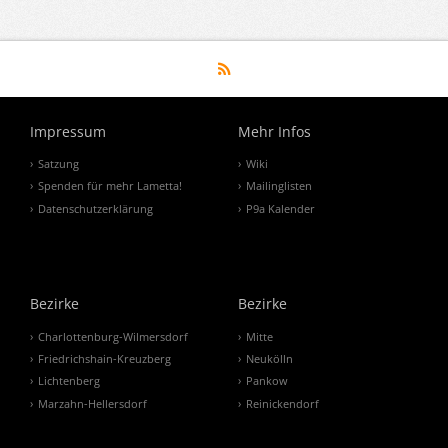
Impressum
Mehr Infos
Satzung
Wiki
Spenden für mehr Lametta!
Mailinglisten
Datenschutzerklärung
P9a Kalender
Bezirke
Bezirke
Charlottenburg-Wilmersdorf
Mitte
Friedrichshain-Kreuzberg
Neukölln
Lichtenberg
Pankow
Marzahn-Hellersdorf
Reinickendorf