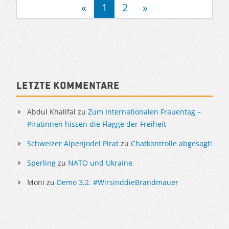
«
1
2
»
Sidebar
Letzte Kommentare
Abdul Khalifal
zu
Zum Internationalen Frauentag –
Piratinnen hissen die Flagge der Freiheit
Schweizer Alpenjodel Pirat
zu
Chatkontrolle abgesagt!
Sperling
zu
NATO und Ukraine
Moni
zu
Demo 3.2. #WirsinddieBrandmauer