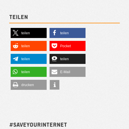
Teilen
teilen
teilen
teilen
Pocket
teilen
teilen
teilen
E-Mail
drucken
#SAVEYOURINTERNET