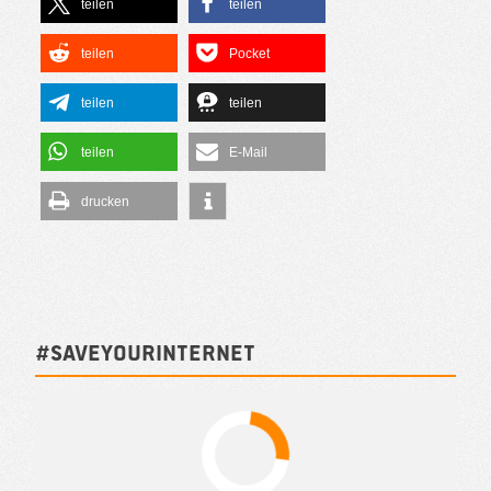
teilen
teilen
teilen
Pocket
teilen
teilen
teilen
E-Mail
drucken
#SAVEYOURINTERNET