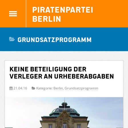
Piratenpartei
Berlin
Grundsatzprogramm
Keine Beteiligung der
Verleger an Urheberabgaben
21.04.16
Kategorie:
Berlin
,
Grundsatzprogramm