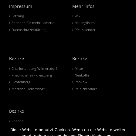
Impressum
Mehr Infos
Satzung
Wiki
Spenden für mehr Lametta!
Mailinglisten
Datenschutzerklärung
P9a Kalender
Bezirke
Bezirke
Charlottenburg-Wilmersdorf
Mitte
Friedrichshain-Kreuzberg
Neukölln
Lichtenberg
Pankow
Marzahn-Hellersdorf
Reinickendorf
Bezirke
Spandau
Steglitz-Zehlendorf
Diese Website benutzt Cookies. Wenn du die Website weiter
Tempelhof-Schöneberg
nutzt, gehen wir von deinem Einverständnis aus.