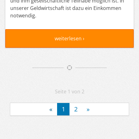
und ihm gesellschaftliche Teilhabe möglich ist. In
unserer Geldwirtschaft ist dazu ein Einkommen
notwendig.
weiterlesen ›
Artikelnavigation
Seite 1 von 2
«
1
2
»