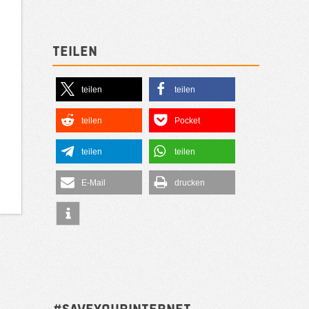
Teilen
teilen
teilen
teilen
Pocket
teilen
teilen
E-Mail
drucken
#SAVEYOURINTERNET