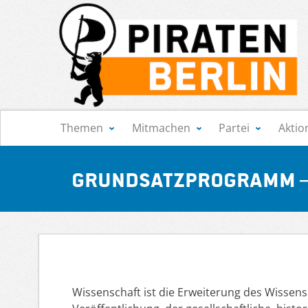
Navigation
Themen
Mitmachen
Partei
Aktio
Grundsatzprogramm –
Wissenschaft ist die Erweiterung des Wissen