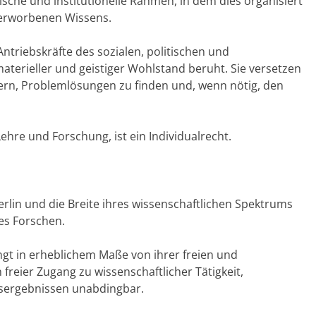
rische und institutionelle Rahmen, in dem dies organisiert
 erworbenen Wissens.
ntriebskräfte des sozialen, politischen und
materieller und geistiger Wohlstand beruht. Sie versetzen
ern, Problemlösungen zu finden und, wenn nötig, den
ehre und Forschung, ist ein Individualrecht.
erlin und die Breite ihres wissenschaftlichen Spektrums
res Forschen.
ngt in erheblichem Maße von ihrer freien und
n freier Zugang zu wissenschaftlicher Tätigkeit,
sergebnissen unabdingbar.