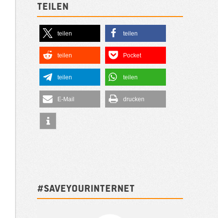
Teilen
teilen
teilen
teilen
Pocket
teilen
teilen
E-Mail
drucken
#SAVEYOURINTERNET