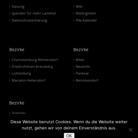
Satzung
Wiki
Spenden für mehr Lametta!
Mailinglisten
Datenschutzerklärung
P9a Kalender
Bezirke
Bezirke
Charlottenburg-Wilmersdorf
Mitte
Friedrichshain-Kreuzberg
Neukölln
Lichtenberg
Pankow
Marzahn-Hellersdorf
Reinickendorf
Bezirke
Spandau
Steglitz-Zehlendorf
Diese Website benutzt Cookies. Wenn du die Website weiter
Tempelhof-Schöneberg
nutzt, gehen wir von deinem Einverständnis aus.
Treptow-Köpenick
OK