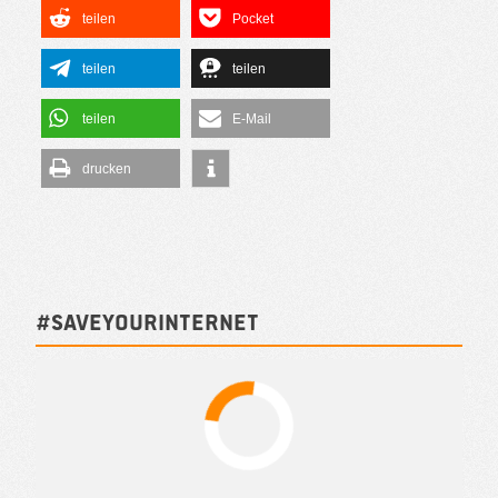
teilen
Pocket
teilen
teilen
teilen
E-Mail
drucken
#SAVEYOURINTERNET