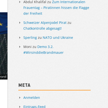
Abdul Khalifal
zu
Zum Internationalen
Frauentag – Piratinnen hissen die Flagge
der Freiheit
Schweizer Alpenjodel Pirat
zu
Chatkontrolle abgesagt!
Sperling
zu
NATO und Ukraine
Moni
zu
Demo 3.2.
#WirsinddieBrandmauer
trand
Meta
Anmelden
Eintrags-Feed