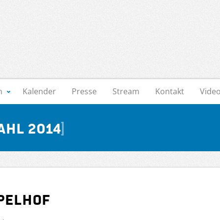
n
Kalender
Presse
Stream
Kontakt
Vide
ahl 2014
mpelhof