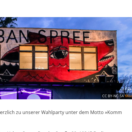
CC BY-NC-SA
Moo
herzlich zu unserer Wahlparty unter dem Motto »Komm