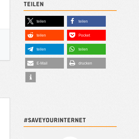
Teilen
teilen
teilen
teilen
Pocket
teilen
teilen
E-Mail
drucken
#SAVEYOURINTERNET