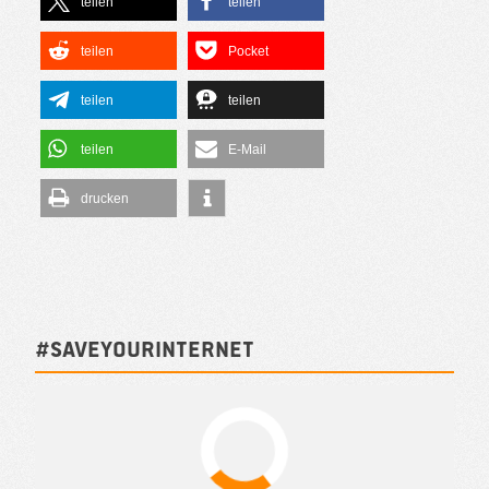
teilen
teilen
teilen
Pocket
teilen
teilen
teilen
E-Mail
drucken
#SAVEYOURINTERNET