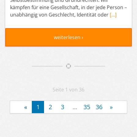
kämpfen für eine Gesellschaft, in der jede Person –
unabhängig von Geschlecht, Identität oder
[…]
weiterlesen ›
Artikelnavigation
Seite 1 von 36
«
1
2
3
...
35
36
»