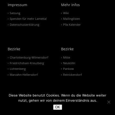
Impressum
Mehr Infos
Satzung
Wiki
Spenden für mehr Lametta!
Mailinglisten
Datenschutzerklärung
P9a Kalender
Bezirke
Bezirke
Charlottenburg-Wilmersdorf
Mitte
Friedrichshain-Kreuzberg
Neukölln
Lichtenberg
Pankow
Marzahn-Hellersdorf
Reinickendorf
Bezirke
Diese Website benutzt Cookies. Wenn du die Website weiter
nutzt, gehen wir von deinem Einverständnis aus.
Spandau
OK
Steglitz-Zehlendorf
Tempelhof-Schöneberg