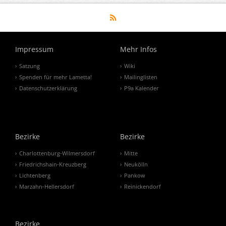
Impressum
Mehr Infos
Satzung
Wiki
Spenden für mehr Lametta!
Mailinglisten
Datenschutzerklärung
P9a Kalender
Bezirke
Bezirke
Charlottenburg-Wilmersdorf
Mitte
Friedrichshain-Kreuzberg
Neukölln
Lichtenberg
Pankow
Marzahn-Hellersdorf
Reinickendorf
Bezirke