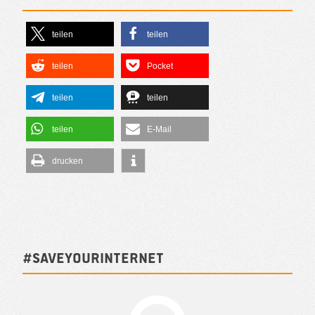
teilen
teilen
teilen
Pocket
teilen
teilen
teilen
E-Mail
drucken
#SAVEYOURINTERNET