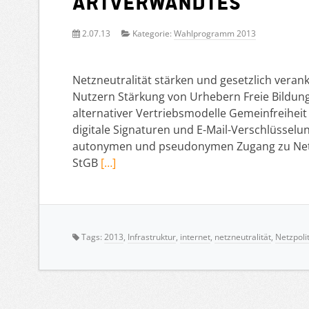
Artverwandtes
2.07.13
Kategorie:
Wahlprogramm 2013
Netzneutralität stärken und gesetzlich veran
Nutzern Stärkung von Urhebern Freie Bildu
alternativer Vertriebsmodelle Gemeinfreiheit 
digitale Signaturen und E-Mail-Verschlüsselu
autonymen und pseudonymen Zugang zu Netz
StGB
[…]
Tags:
2013
,
Infrastruktur
,
internet
,
netzneutralität
,
Netzpolit