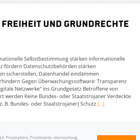
 Freiheit und Grundrechte
mationelle Selbstbestimmung stärken Informationelle
z fördern Datenschutzbehörden stärken
n sicherstellen, Datenhandel eindämmen
rhindern Gegen Überwachungssoftware: Transparenz
itale Netzwerke“ ins Grundgesetz Betroffene von
werden Keine Bundes- oder Staatstrojaner Verdeckte
z. B. Bundes- oder Staatstrojaner) Schutz
[…]
ILA
,
Privatsphäre
,
Prostituierte
,
überwachung
,