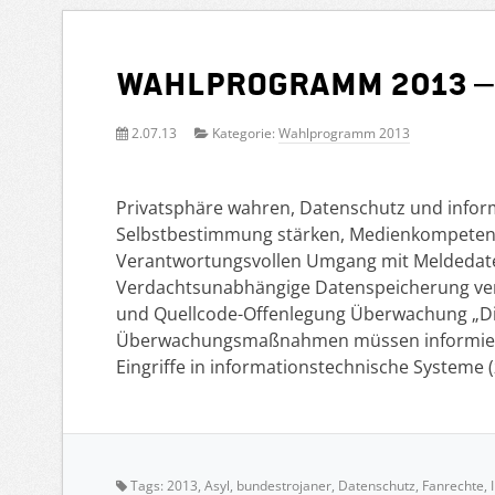
Wahlprogramm 2013 –
2.07.13
Kategorie:
Wahlprogramm 2013
Privatsphäre wahren, Datenschutz und infor
Selbstbestimmung stärken, Medienkompeten
Verantwortungsvollen Umgang mit Meldedate
Verdachtsunabhängige Datenspeicherung ve
und Quellcode-Offenlegung Überwachung „Dig
Überwachungsmaßnahmen müssen informiert 
Eingriffe in informationstechnische Systeme (
Tags:
2013
,
Asyl
,
bundestrojaner
,
Datenschutz
,
Fanrechte
,