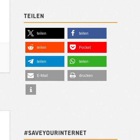
Teilen
teilen
teilen
teilen
Pocket
teilen
teilen
E-Mail
drucken
#SAVEYOURINTERNET