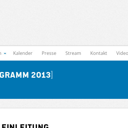
n
Kalender
Presse
Stream
Kontakt
Vide
gramm 2013
Einleitung