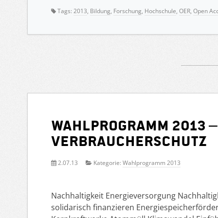
Tags:
2013
,
Bildung
,
Forschung
,
Hochschule
,
OER
,
Open Ac
Wahlprogramm 2013 –
Verbraucherschutz
2.07.13
Kategorie:
Wahlprogramm 2013
Nachhaltigkeit Energieversorgung Nachhalti
solidarisch finanzieren Energiespeicherförd