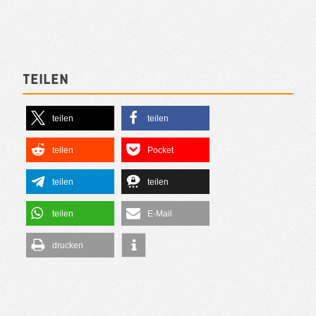
Teilen
teilen
teilen
teilen
Pocket
teilen
teilen
teilen
E-Mail
drucken