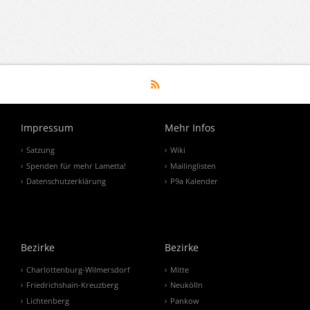
Impressum
Mehr Infos
Satzung
Wiki
Spenden für mehr Lametta!
Mailinglisten
Datenschutzerklärung
P9a Kalender
Bezirke
Bezirke
Charlottenburg-Wilmersdorf
Mitte
Friedrichshain-Kreuzberg
Neukölln
Lichtenberg
Pankow