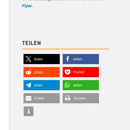
Flyer
.
Teilen
teilen
teilen
teilen
Pocket
teilen
teilen
E-Mail
drucken