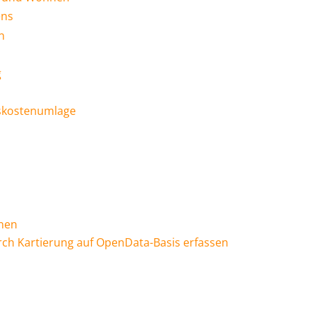
ens
n
g
bskostenumlage
onen
rch Kartierung auf OpenData-Basis erfassen