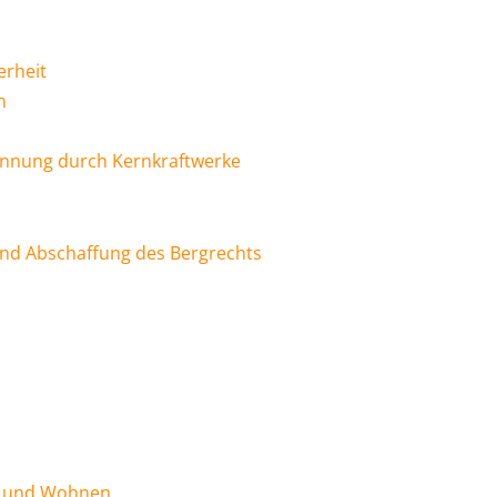
erheit
n
innung durch Kernkraftwerke
nd Abschaffung des Bergrechts
en und Wohnen