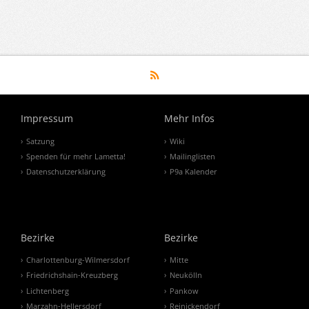
Impressum
Mehr Infos
Satzung
Wiki
Spenden für mehr Lametta!
Mailinglisten
Datenschutzerklärung
P9a Kalender
Bezirke
Bezirke
Charlottenburg-Wilmersdorf
Mitte
Friedrichshain-Kreuzberg
Neukölln
Lichtenberg
Pankow
Marzahn-Hellersdorf
Reinickendorf