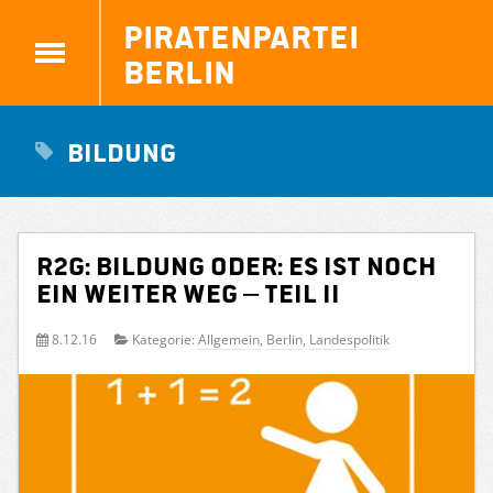
Piratenpartei
Berlin
Bildung
R2G: Bildung oder: Es ist noch
ein weiter Weg – Teil II
8.12.16
Kategorie:
Allgemein
,
Berlin
,
Landespolitik