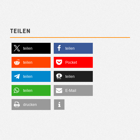
Teilen
teilen
teilen
teilen
Pocket
teilen
teilen
teilen
E-Mail
drucken