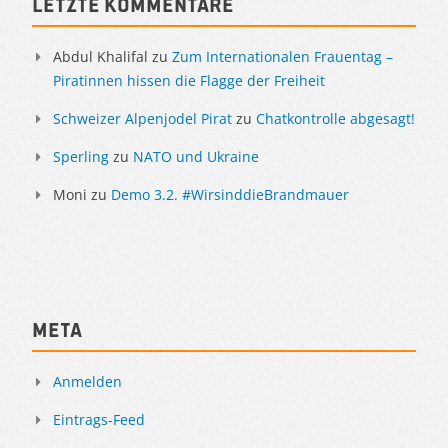
Sidebar
Letzte Kommentare
Abdul Khalifal
zu
Zum Internationalen Frauentag –
Piratinnen hissen die Flagge der Freiheit
Schweizer Alpenjodel Pirat
zu
Chatkontrolle abgesagt!
Sperling
zu
NATO und Ukraine
Moni
zu
Demo 3.2. #WirsinddieBrandmauer
Meta
Anmelden
Eintrags-Feed