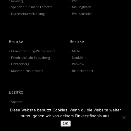
Satzung
Wiki
Spenden für mehr Lametta!
Mailinglisten
Datenschutzerklärung
P9a Kalender
Bezirke
Bezirke
Charlottenburg-Wilmersdorf
Mitte
Friedrichshain-Kreuzberg
Neukölln
Lichtenberg
Pankow
Marzahn-Hellersdorf
Reinickendorf
Bezirke
Spandau
Steglitz-Zehlendorf
Diese Website benutzt Cookies. Wenn du die Website weiter
Tempelhof-Schöneberg
nutzt, gehen wir von deinem Einverständnis aus.
Treptow-Köpenick
OK