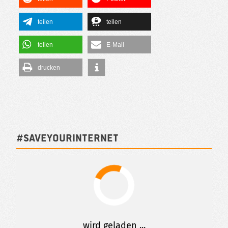
teilen
teilen
teilen
E-Mail
drucken
#SAVEYOURINTERNET