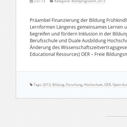
2.07.13
Kategorie:
Wahlprogramm 2013
Präambel Finanzierung der Bildung Frühkindl
Lernformen Längeres gemeinsames Lernen un
begreifen und fördern Inklusion in der Bild
Berufsschule und Duale Ausbildung Hochschu
Änderung des Wissenschaftszeitvertragsges
Educational Resources) OER – Freie Bildungs
Tags:
2013
,
Bildung
,
Forschung
,
Hochschule
,
OER
,
Open Ac