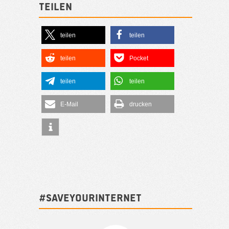
Teilen
teilen
teilen
teilen
Pocket
teilen
teilen
E-Mail
drucken
#SAVEYOURINTERNET