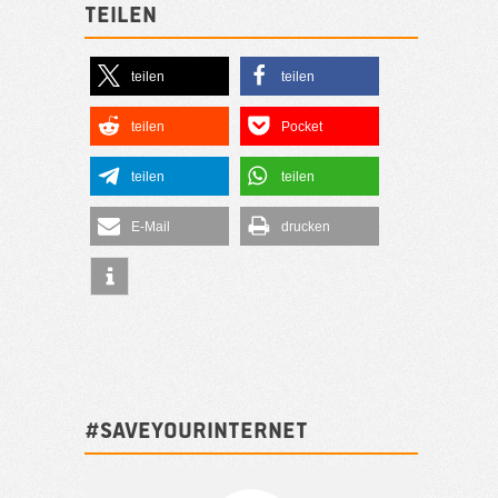
Teilen
teilen
teilen
teilen
Pocket
teilen
teilen
E-Mail
drucken
#SAVEYOURINTERNET