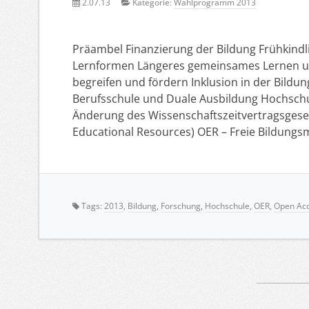
2.07.13
Kategorie:
Wahlprogramm 2013
Präambel Finanzierung der Bildung Frühkindl
Lernformen Längeres gemeinsames Lernen un
begreifen und fördern Inklusion in der Bild
Berufsschule und Duale Ausbildung Hochschu
Änderung des Wissenschaftszeitvertragsges
Educational Resources) OER – Freie Bildungs
Tags:
2013
,
Bildung
,
Forschung
,
Hochschule
,
OER
,
Open Ac