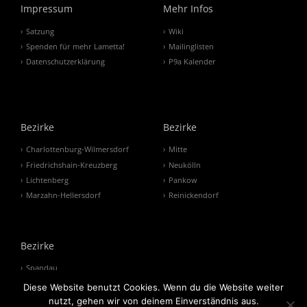
Impressum
Mehr Infos
Satzung
Wiki
Spenden für mehr Lametta!
Mailinglisten
Datenschutzerklärung
P9a Kalender
Bezirke
Bezirke
Charlottenburg-Wilmersdorf
Mitte
Friedrichshain-Kreuzberg
Neukölln
Lichtenberg
Pankow
Marzahn-Hellersdorf
Reinickendorf
Bezirke
Spandau
Steglitz-Zehlendorf
Diese Website benutzt Cookies. Wenn du die Website weiter
Tempelhof-Schöneberg
nutzt, gehen wir von deinem Einverständnis aus.