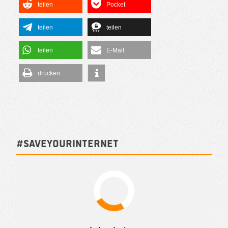
teilen
Pocket
teilen
teilen
teilen
E-Mail
drucken
#SAVEYOURINTERNET