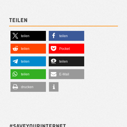
Teilen
teilen
teilen
teilen
Pocket
teilen
teilen
teilen
E-Mail
drucken
#SAVEYOURINTERNET