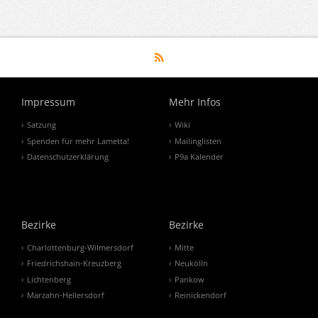
Impressum
Mehr Infos
Satzung
Wiki
Spenden für mehr Lametta!
Mailinglisten
Datenschutzerklärung
P9a Kalender
Bezirke
Bezirke
Charlottenburg-Wilmersdorf
Mitte
Friedrichshain-Kreuzberg
Neukölln
Lichtenberg
Pankow
Marzahn-Hellersdorf
Reinickendorf