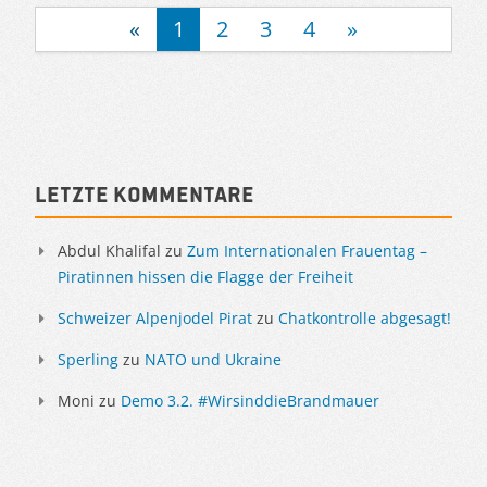
«
1
2
3
4
»
Sidebar
Letzte Kommentare
Abdul Khalifal
zu
Zum Internationalen Frauentag –
Piratinnen hissen die Flagge der Freiheit
Schweizer Alpenjodel Pirat
zu
Chatkontrolle abgesagt!
Sperling
zu
NATO und Ukraine
Moni
zu
Demo 3.2. #WirsinddieBrandmauer