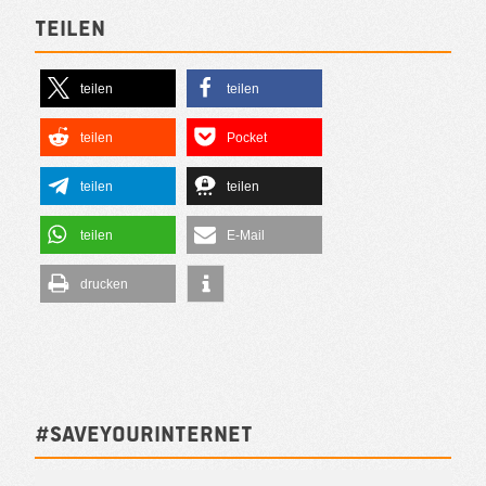
Teilen
teilen
teilen
teilen
Pocket
teilen
teilen
teilen
E-Mail
drucken
#SAVEYOURINTERNET