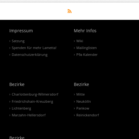
Impressum
Mehr Infos
Satzung
Wiki
Spenden für mehr Lametta!
Mailinglisten
Datenschutzerklärung
P9a Kalender
Bezirke
Bezirke
Charlottenburg-Wilmersdorf
Mitte
Friedrichshain-Kreuzberg
Neukölln
Lichtenberg
Pankow
Marzahn-Hellersdorf
Reinickendorf
Bezirke