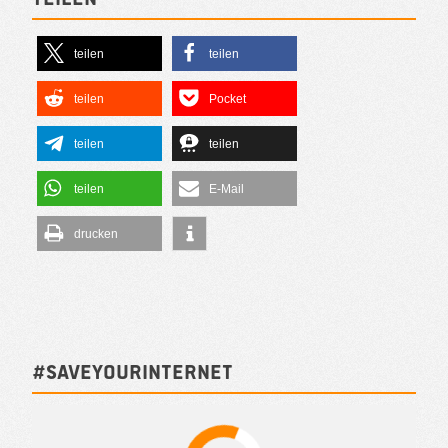
teilen
teilen
teilen
Pocket
teilen
teilen
teilen
E-Mail
drucken
#SAVEYOURINTERNET