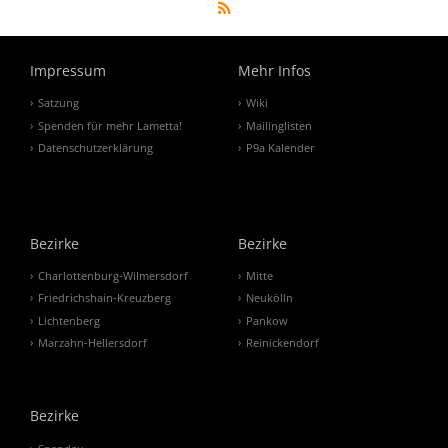
Impressum
Mehr Infos
Satzung
Wiki
Spenden für mehr Lametta!
Mailinglisten
Datenschutzerklärung
P9a Kalender
Bezirke
Bezirke
Charlottenburg-Wilmersdorf
Mitte
Friedrichshain-Kreuzberg
Neukölln
Lichtenberg
Pankow
Marzahn-Hellersdorf
Reinickendorf
Bezirke