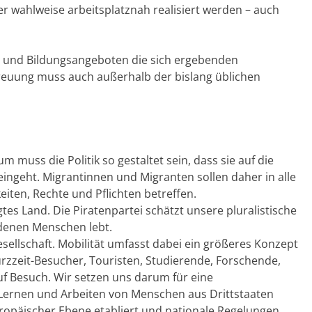
 wahlweise arbeitsplatznah realisiert werden – auch
s- und Bildungsangeboten die sich ergebenden
reuung muss auch außerhalb der bislang üblichen
 muss die Politik so gestaltet sein, dass sie auf die
ngeht. Migrantinnen und Migranten sollen daher in alle
iten, Rechte und Pflichten betreffen.
es Land. Die Piratenpartei schätzt unsere pluralistische
iedenen Menschen lebt.
sellschaft. Mobilität umfasst dabei ein größeres Konzept
 Kurzzeit-Besucher, Touristen, Studierende, Forschende,
uf Besuch. Wir setzen uns darum für eine
 B. Lernen und Arbeiten von Menschen aus Drittstaaten
uropäischer Ebene etabliert und nationale Regelungen