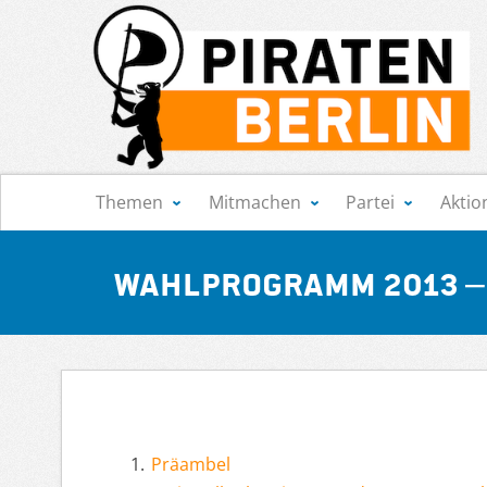
Navigation
Themen
Mitmachen
Partei
Aktio
Wahlprogramm 2013 – 
Präambel