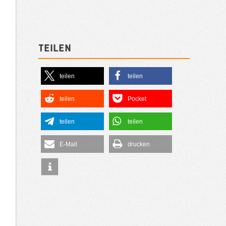
Teilen
teilen
teilen
teilen
Pocket
teilen
teilen
E-Mail
drucken