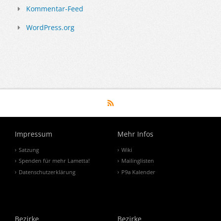
Kommentar-Feed
WordPress.org
Impressum
Mehr Infos
Satzung
Wiki
Spenden für mehr Lametta!
Mailinglisten
Datenschutzerklärung
P9a Kalender
Bezirke
Bezirke