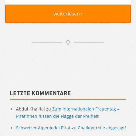
weiterlesen ›
Artikelnavigation
Sidebar
Letzte Kommentare
Abdul Khalifal
zu
Zum Internationalen Frauentag –
Piratinnen hissen die Flagge der Freiheit
Schweizer Alpenjodel Pirat
zu
Chatkontrolle abgesagt!