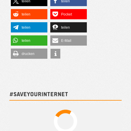
teilen
teilen
teilen
Pocket
teilen
teilen
teilen
E-Mail
drucken
#SAVEYOURINTERNET