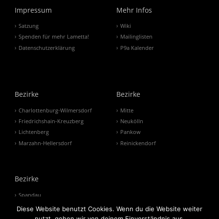
Impressum
Mehr Infos
Satzung
Wiki
Spenden für mehr Lametta!
Mailinglisten
Datenschutzerklärung
P9a Kalender
Bezirke
Bezirke
Charlottenburg-Wilmersdorf
Mitte
Friedrichshain-Kreuzberg
Neukölln
Lichtenberg
Pankow
Marzahn-Hellersdorf
Reinickendorf
Bezirke
Spandau
Steglitz-Zehlendorf
Diese Website benutzt Cookies. Wenn du die Website weiter
Tempelhof-Schöneberg
nutzt, gehen wir von deinem Einverständnis aus.