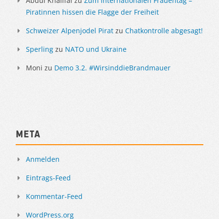
Abdul Khalifal
zu
Zum Internationalen Frauentag –
Piratinnen hissen die Flagge der Freiheit
Schweizer Alpenjodel Pirat
zu
Chatkontrolle abgesagt!
Sperling
zu
NATO und Ukraine
Moni
zu
Demo 3.2. #WirsinddieBrandmauer
Meta
Anmelden
Eintrags-Feed
Kommentar-Feed
WordPress.org