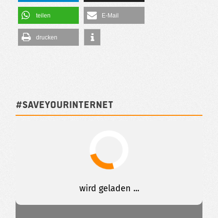
teilen
E-Mail
drucken
#SAVEYOURINTERNET