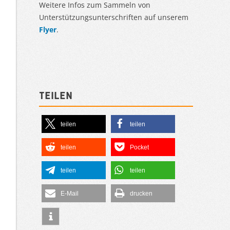
Weitere Infos zum Sammeln von
Unterstützungsunterschriften auf unserem
Flyer
.
Teilen
teilen
teilen
teilen
Pocket
teilen
teilen
E-Mail
drucken