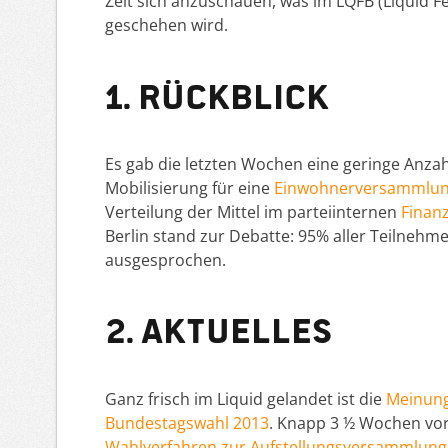
Zeit sich anzuschauen, was im LQFB (Liquid F
geschehen wird.
1. Rückblick
Es gab die letzten Wochen eine geringe Anza
Mobilisierung für eine
Einwohnerversammlun
Verteilung der Mittel im parteiinternen
Finan
Berlin stand zur Debatte: 95% aller Teilneh
ausgesprochen.
2. Aktuelles
Ganz frisch im Liquid gelandet ist die
Meinung
Bundestagswahl 2013
. Knapp 3 ½ Wochen vor
Wahlverfahren zur Aufstellungsversammlung