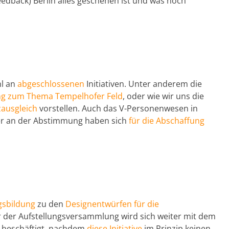
eedback) Berlin alles geschehen ist und was noch
hl an
abgeschlossenen
Initiativen. Unter anderem die
g zum Thema Tempelhofer Feld
, oder wie wir uns die
zausgleich
vorstellen. Auch das V-Personenwesen in
mer an der Abstimmung haben sich
für die Abschaffung
sbildung
zu den
Designentwürfen für die
 der Aufstellungsversammlung wird sich weiter mit dem
beschäftigt, nachdem
diese Initiative
im Prinzip keinen