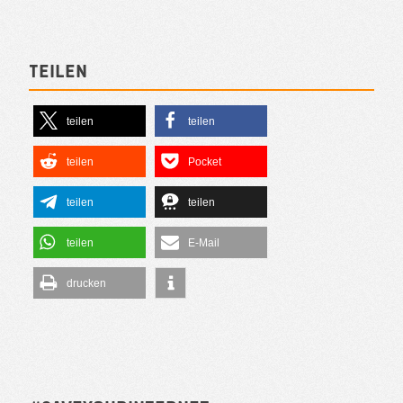
Teilen
teilen
teilen
teilen
Pocket
teilen
teilen
teilen
E-Mail
drucken