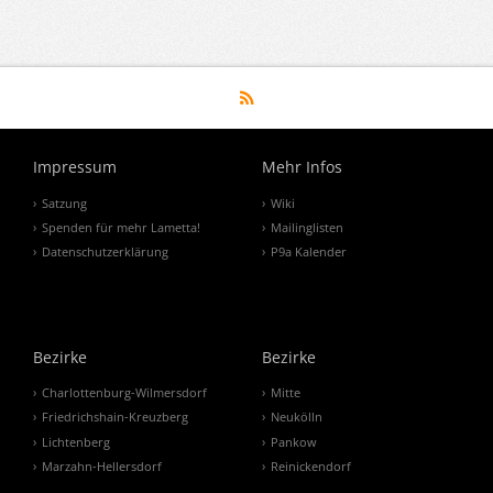
Impressum
Mehr Infos
Satzung
Wiki
Spenden für mehr Lametta!
Mailinglisten
Datenschutzerklärung
P9a Kalender
Bezirke
Bezirke
Charlottenburg-Wilmersdorf
Mitte
Friedrichshain-Kreuzberg
Neukölln
Lichtenberg
Pankow
Marzahn-Hellersdorf
Reinickendorf