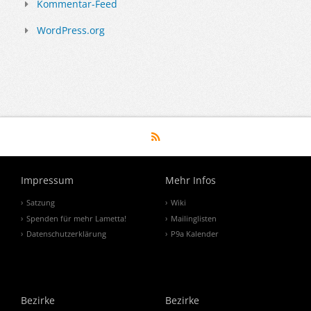
Kommentar-Feed
WordPress.org
Impressum
Mehr Infos
Satzung
Wiki
Spenden für mehr Lametta!
Mailinglisten
Datenschutzerklärung
P9a Kalender
Bezirke
Bezirke