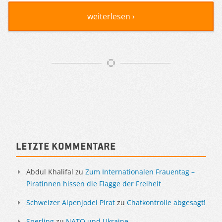
weiterlesen ›
Artikelnavigation
Sidebar
Letzte Kommentare
Abdul Khalifal
zu
Zum Internationalen Frauentag –
Piratinnen hissen die Flagge der Freiheit
Schweizer Alpenjodel Pirat
zu
Chatkontrolle abgesagt!
Sperling
zu
NATO und Ukraine