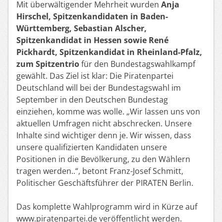
Mit überwältigender Mehrheit wurden
Anja
Hirschel,
Spitzenkandidaten in Baden-
Württemberg,
Sebastian Alscher
,
Spitzenkandidat in Hessen sowie
René
Pickhardt
, Spitzenkandidat in Rheinland-Pfalz,
zum Spitzentrio
für den
Bundestagswahlkampf
gewählt. Das Ziel ist klar: Die Piratenpartei
Deutschland will bei der Bundestagswahl im
September in den Deutschen Bundestag
einziehen, komme was wolle. „Wir lassen uns von
aktuellen Umfragen nicht abschrecken
. Unsere
Inhalte sind wichtiger denn je. Wir wissen, dass
unsere
qualifizierte
n
Kandidaten
unsere
Positionen in die Bevölkerung
, zu den Wählern
tragen
werden.
.“, beton
t Franz-Josef Schmitt,
Politischer Geschäftsführer der P
IRATEN Berlin.
Das komplette Wahlprogramm wird in Kürze auf
www.piratenpartei.de veröffentlicht werden.