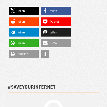
teilen
teilen
teilen
Pocket
teilen
teilen
teilen
E-Mail
drucken
#SAVEYOURINTERNET