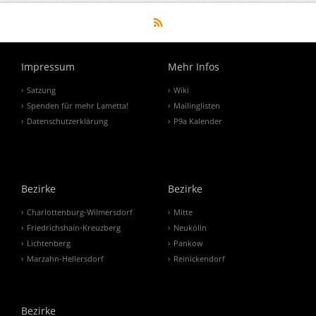
Impressum
Mehr Infos
Satzung
Wiki
Spenden für mehr Lametta!
Mailinglisten
Datenschutzerklärung
P9a Kalender
Bezirke
Bezirke
Charlottenburg-Wilmersdorf
Mitte
Friedrichshain-Kreuzberg
Neukölln
Lichtenberg
Pankow
Marzahn-Hellersdorf
Reinickendorf
Bezirke