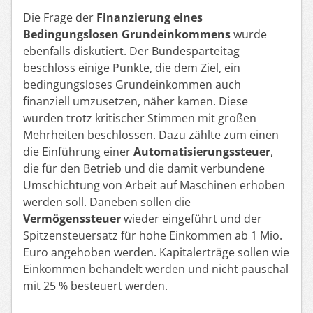
Die Frage der
Finanzierung eines
Bedingungslosen Grundeinkommens
wurd
e
ebenfalls diskutiert. Der Bundesparteitag
beschloss einige Punkte, die dem Ziel, ein
bedingungsloses Grundeinkommen auch
finanziell u
mzusetze
n, näher kamen
. Diese
wurden
trotz kritischer Stimmen mit großen
Mehrheiten beschlossen. Dazu zählte zum einen
die Einführung einer
Automatisierungssteuer
,
die für den
B
etrieb und die damit verbundene
Umschichtung von Arbeit auf Maschinen erhoben
werden soll. Daneben sollen die
Vermögenssteuer
wieder eingeführt
und
der
Spitzensteuersatz für hohe Einkommen ab 1 Mio.
Euro angehoben
werden.
Kapitalerträge sollen wie
Einkommen behandelt werden und nicht pauschal
mit 25 % besteuert werden.