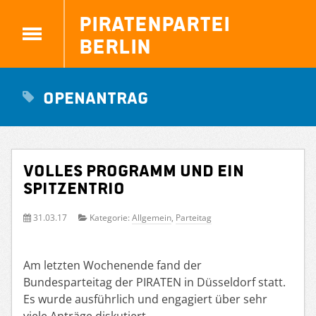
Piratenpartei
Berlin
Openantrag
Volles Programm und ein
Spitzentrio
31.03.17
Kategorie:
Allgemein
,
Parteitag
Am letzten Wochenende fand der
Bundesparteitag der PIRATEN in Düsseldorf statt.
Es wurde ausführlich und engagiert über sehr
viele Anträge diskutiert.