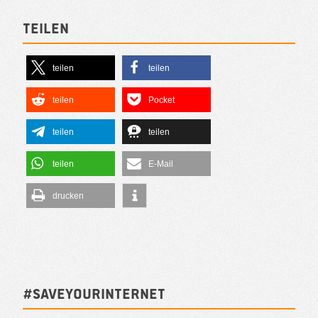
Teilen
teilen
teilen
teilen
Pocket
teilen
teilen
teilen
E-Mail
drucken
#SAVEYOURINTERNET