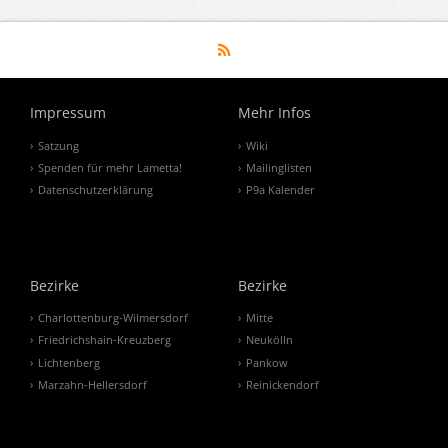
Impressum
Mehr Infos
Satzung
Wiki
Spenden für mehr Lametta!
Mailinglisten
Datenschutzerklärung
P9a Kalender
Bezirke
Bezirke
Charlottenburg-Wilmersdorf
Mitte
Friedrichshain-Kreuzberg
Neukölln
Lichtenberg
Pankow
Marzahn-Hellersdorf
Reinickendorf