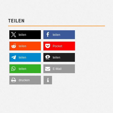
Teilen
teilen
teilen
teilen
Pocket
teilen
teilen
teilen
E-Mail
drucken