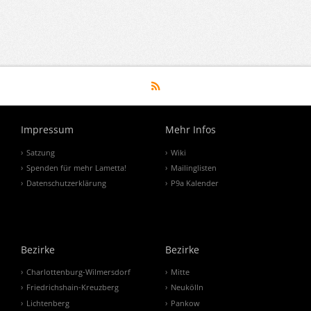
Impressum
Mehr Infos
Satzung
Wiki
Spenden für mehr Lametta!
Mailinglisten
Datenschutzerklärung
P9a Kalender
Bezirke
Bezirke
Charlottenburg-Wilmersdorf
Mitte
Friedrichshain-Kreuzberg
Neukölln
Lichtenberg
Pankow