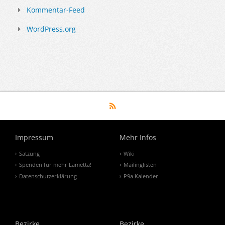
Kommentar-Feed
WordPress.org
Impressum
Mehr Infos
Satzung
Wiki
Spenden für mehr Lametta!
Mailinglisten
Datenschutzerklärung
P9a Kalender
Bezirke
Bezirke