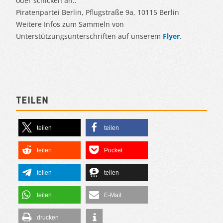
oder schicken an:.
Piratenpartei Berlin, Pflugstraße 9a, 10115 Berlin
Weitere Infos zum Sammeln von
Unterstützungsunterschriften auf unserem
Flyer
.
Teilen
teilen
teilen
teilen
Pocket
teilen
teilen
teilen
E-Mail
drucken