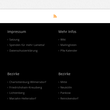
Impressum
Mehr Infos
Satzung
Wiki
Spenden für mehr Lametta!
Mailinglisten
Datenschutzerklärung
P9a Kalender
Bezirke
Bezirke
Charlottenburg-Wilmersdorf
Mitte
Friedrichshain-Kreuzberg
Neukölln
Lichtenberg
Pankow
Marzahn-Hellersdorf
Reinickendorf