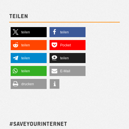
Teilen
teilen
teilen
teilen
Pocket
teilen
teilen
teilen
E-Mail
drucken
#SAVEYOURINTERNET