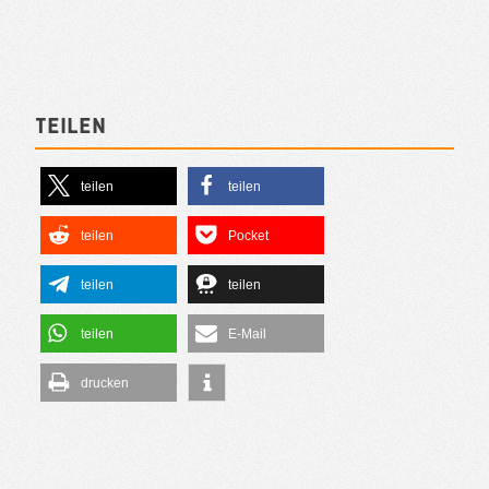
Teilen
teilen
teilen
teilen
Pocket
teilen
teilen
teilen
E-Mail
drucken