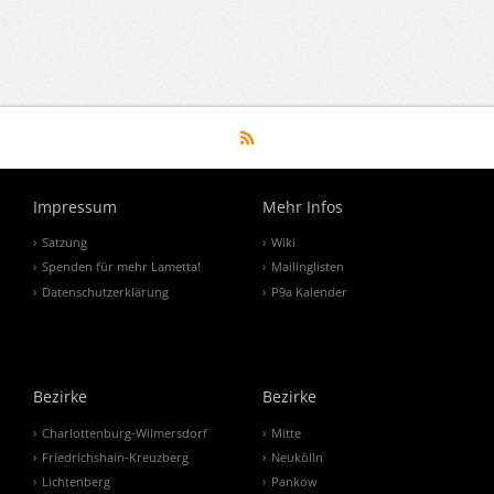
Impressum
Mehr Infos
Satzung
Wiki
Spenden für mehr Lametta!
Mailinglisten
Datenschutzerklärung
P9a Kalender
Bezirke
Bezirke
Charlottenburg-Wilmersdorf
Mitte
Friedrichshain-Kreuzberg
Neukölln
Lichtenberg
Pankow