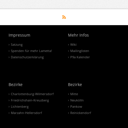
Impressum
Mehr Infos
Satzung
Wiki
Spenden für mehr Lametta!
Mailinglisten
Datenschutzerklärung
P9a Kalender
Bezirke
Bezirke
Charlottenburg-Wilmersdorf
Mitte
Friedrichshain-Kreuzberg
Neukölln
Lichtenberg
Pankow
Marzahn-Hellersdorf
Reinickendorf