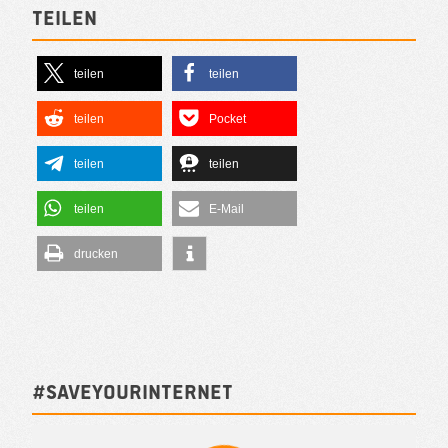
Teilen
teilen
teilen
teilen
Pocket
teilen
teilen
teilen
E-Mail
drucken
#SAVEYOURINTERNET