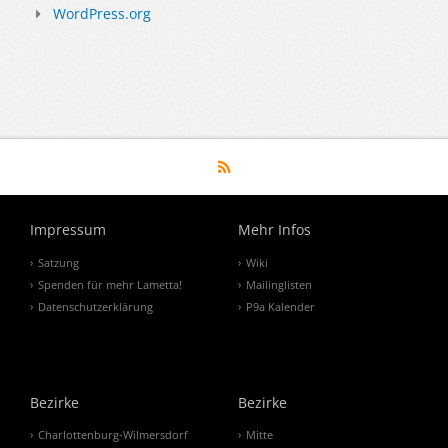
WordPress.org
Impressum
Mehr Infos
Satzung
Wiki
Spenden für mehr Lametta!
Mailinglisten
Datenschutzerklärung
P9a Kalender
Bezirke
Bezirke
Charlottenburg-Wilmersdorf
Mitte