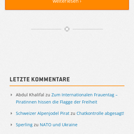
weiterlesen ›
Artikelnavigation
Sidebar
Letzte Kommentare
Abdul Khalifal
zu
Zum Internationalen Frauentag –
Piratinnen hissen die Flagge der Freiheit
Schweizer Alpenjodel Pirat
zu
Chatkontrolle abgesagt!
Sperling
zu
NATO und Ukraine