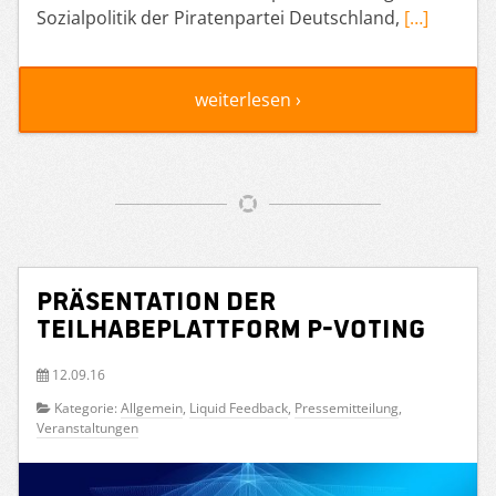
Sozialpolitik der Piratenpartei Deutschland,
[…]
weiterlesen ›
Präsentation der
Teilhabeplattform P-voting
12.09.16
Kategorie:
Allgemein
,
Liquid Feedback
,
Pressemitteilung
,
Veranstaltungen