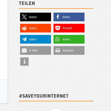
Teilen
teilen
teilen
teilen
Pocket
teilen
teilen
E-Mail
drucken
#SAVEYOURINTERNET