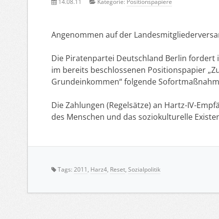
14.08.11
Kategorie:
Positionspapiere
Angenommen auf der Landesmitgliederversa
Die Piratenpartei Deutschland Berlin forder
im bereits beschlossenen Positionspapier „Zu
Grundeinkommen“ folgende Sofortmaßnahmen
Die Zahlungen (Regelsätze) an Hartz-IV-Empf
des Menschen und das soziokulturelle Exist
Tags:
2011
,
Harz4
,
Reset
,
Sozialpolitik