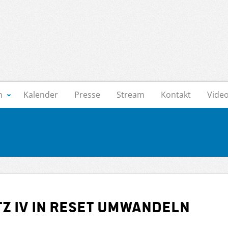
n
Kalender
Presse
Stream
Kontakt
Vide
tz IV in ReSET umwandeln