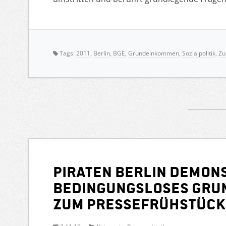
Tags:
2011
,
Berlin
,
BGE
,
Grundeinkommen
,
Sozialpolitik
,
Zu
Piraten Berlin demons
Bedingungsloses Gru
zum Pressefrühstück