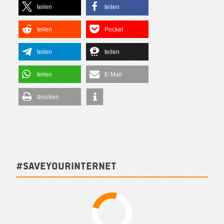
teilen
teilen
teilen
Pocket
teilen
teilen
teilen
E-Mail
drucken
#SAVEYOURINTERNET