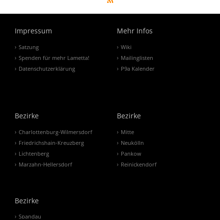
Impressum
Mehr Infos
Satzung
Wiki
Spenden für mehr Lametta!
Mailinglisten
Datenschutzerklärung
P9a Kalender
Bezirke
Bezirke
Charlottenburg-Wilmersdorf
Mitte
Friedrichshain-Kreuzberg
Neukölln
Lichtenberg
Pankow
Marzahn-Hellersdorf
Reinickendorf
Bezirke
Spandau