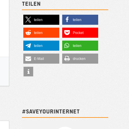
Teilen
teilen
teilen
teilen
Pocket
teilen
teilen
E-Mail
drucken
#SAVEYOURINTERNET