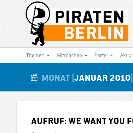
Navigation
Themen
Mitmachen
Partei
Aktio
Monat
Januar 2010
Aufruf: We Want YOU f