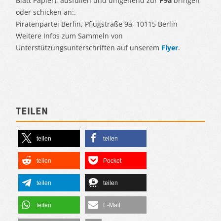
Blatt Papier), ausfüllen und umgehend zur
P9a
bringen
oder schicken an:.
Piratenpartei Berlin, Pflugstraße 9a, 10115 Berlin
Weitere Infos zum Sammeln von
Unterstützungsunterschriften auf unserem
Flyer
.
Teilen
teilen
teilen
teilen
Pocket
teilen
teilen
teilen
E-Mail