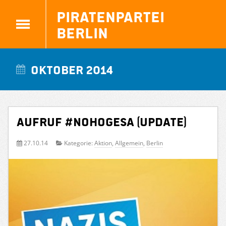
Piratenpartei
Berlin
Oktober 2014
Aufruf #NOHoGeSA (Update)
27.10.14
Kategorie:
Aktion
,
Allgemein
,
Berlin