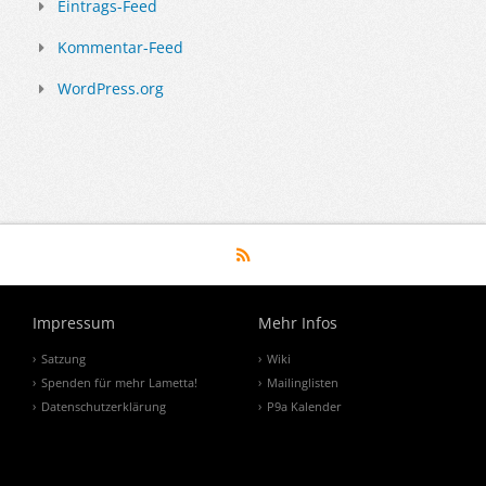
Eintrags-Feed
Kommentar-Feed
WordPress.org
Impressum
Mehr Infos
Satzung
Wiki
Spenden für mehr Lametta!
Mailinglisten
Datenschutzerklärung
P9a Kalender