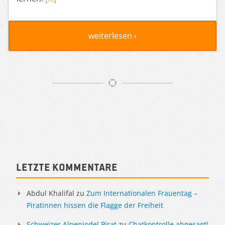
weiterlesen ›
Artikelnavigation
Sidebar
Letzte Kommentare
Abdul Khalifal
zu
Zum Internationalen Frauentag –
Piratinnen hissen die Flagge der Freiheit
Schweizer Alpenjodel Pirat
zu
Chatkontrolle abgesagt!