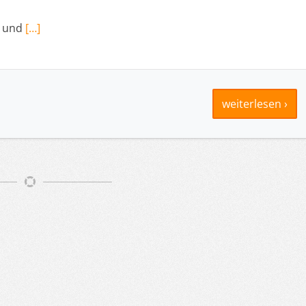
g und
[…]
weiterlesen ›