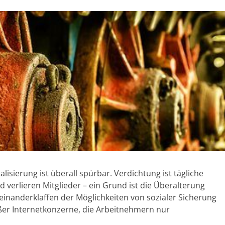
lisierung ist überall spürbar. Verdichtung ist tägliche
 verlieren Mitglieder – ein Grund ist die Überalterung
einanderklaffen der Möglichkeiten von sozialer Sicherung
ßer Internetkonzerne, die Arbeitnehmern nur