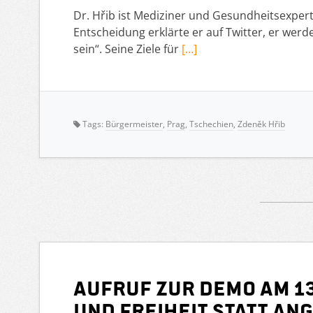
Dr. Hřib ist Mediziner und Gesundheitsexpert
Entscheidung erklärte er auf Twitter, er wer
sein“. Seine Ziele für
[…]
Tags:
Bürgermeister
,
Prag
,
Tschechien
,
Zdeněk Hřib
Aufruf zur Demo am 13
und Freiheit statt An