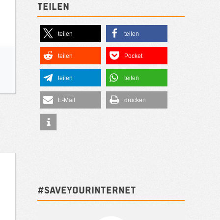
Teilen
teilen
teilen
teilen
Pocket
teilen
teilen
E-Mail
drucken
#SAVEYOURINTERNET