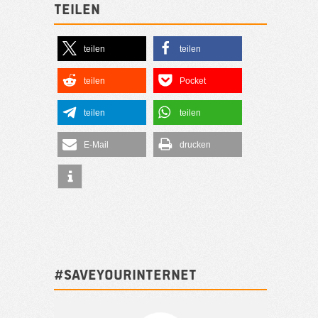
Teilen
teilen
teilen
teilen
Pocket
teilen
teilen
E-Mail
drucken
#SAVEYOURINTERNET