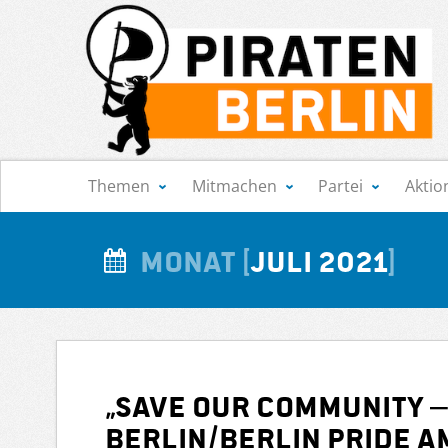
Navigation
Themen
Mitmachen
Partei
Aktio
Monat
Juli 2021
„SAVE OUR COMMUNITY –
BERLIN/Berlin PRIDE am