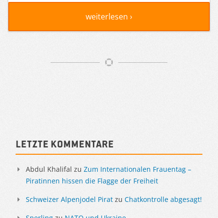
weiterlesen ›
Artikelnavigation
Sidebar
Letzte Kommentare
Abdul Khalifal
zu
Zum Internationalen Frauentag –
Piratinnen hissen die Flagge der Freiheit
Schweizer Alpenjodel Pirat
zu
Chatkontrolle abgesagt!
Sperling
zu
NATO und Ukraine