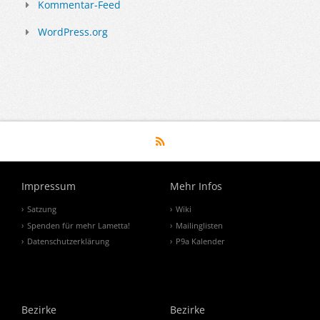
Kommentar-Feed
WordPress.org
Impressum
Mehr Infos
Satzung
Wiki
Spenden für mehr Lametta!
Mailinglisten
Datenschutzerklärung
P9a Kalender
Bezirke
Bezirke