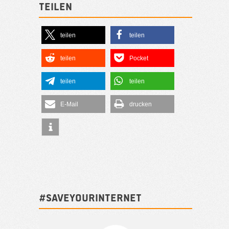
Teilen
teilen
teilen
teilen
Pocket
teilen
teilen
E-Mail
drucken
#SAVEYOURINTERNET