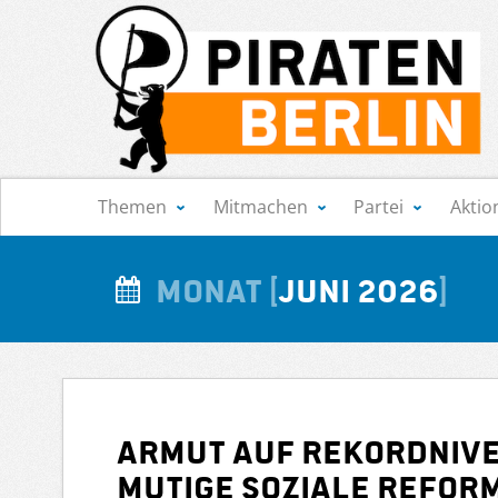
Navigation
Themen
Mitmachen
Partei
Aktio
Monat
Juni 2026
Armut auf Rekordnive
mutige soziale Refor