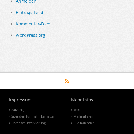
Anmelden
Eintrags-Feed
Kommentar-Feed
WordPress.org
Impressum
Mehr Infos
Satzung
Wiki
Spenden für mehr Lametta!
Mailinglisten
Datenschutzerklärung
P9a Kalender