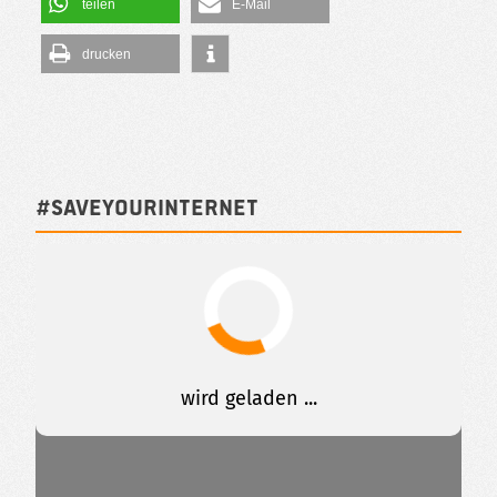
teilen
E-Mail
drucken
#SAVEYOURINTERNET