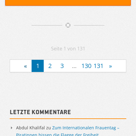
Artikelnavigation
Seite 1 von 131
«
1
2
3
...
130
131
»
Sidebar
Letzte Kommentare
Abdul Khalifal
zu
Zum Internationalen Frauentag –
Piratinnen hissen die Flagge der Freiheit