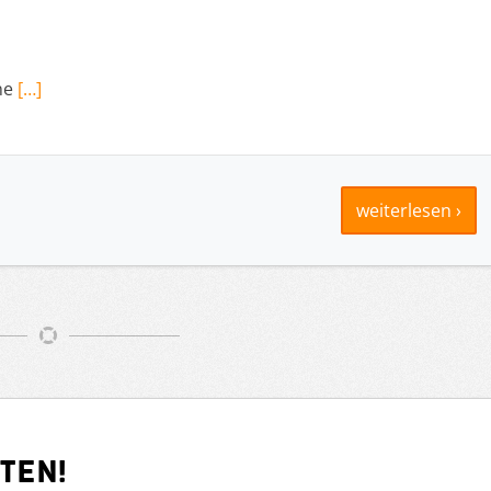
ne
[…]
weiterlesen ›
ten!