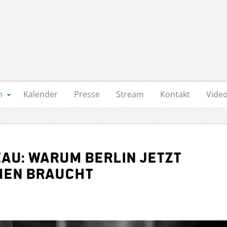
n
Kalender
Presse
Stream
Kontakt
Vide
au: Warum Berlin jetzt
men braucht