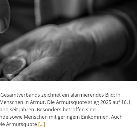
 Gesamtverbands zeichnet ein alarmierendes Bild: In
 Menschen in Armut. Die Armutsquote stieg 2025 auf 16,1
and seit Jahren. Besonders betroffen sind
ebende sowie Menschen mit geringem Einkommen. Auch
: Die Armutsquote
[…]