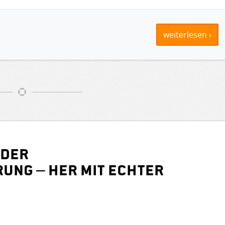
weiterlesen ›
 der
ung – her mit echter