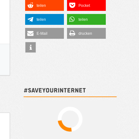
teilen
Pocket
teilen
teilen
E-Mail
drucken
#SAVEYOURINTERNET