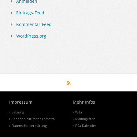
Anmelden
Eintrags-Feed
Kommentar-Feed
WordPress.org
Impressum
Mehr Infos
Satzung
Wiki
Spenden für mehr Lametta!
Mailinglisten
Datenschutzerklärung
P9a Kalender