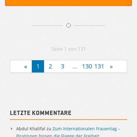
Artikelnavigation
Seite 1 von 131
«
1
2
3
...
130
131
»
Sidebar
Letzte Kommentare
Abdul Khalifal
zu
Zum Internationalen Frauentag –
Piratinnen hissen die Flagge der Freiheit