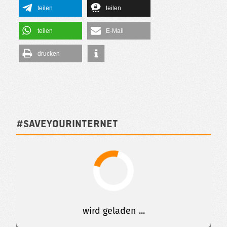
teilen
teilen
teilen
E-Mail
drucken
#SAVEYOURINTERNET