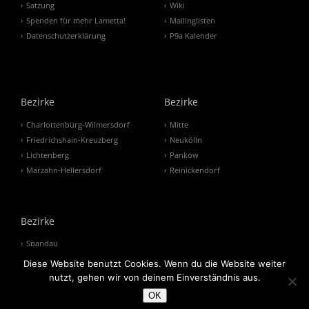
Satzung
Wiki
Spenden für mehr Lametta!
Mailinglisten
Datenschutzerklärung
P9a Kalender
Bezirke
Bezirke
Charlottenburg-Wilmersdorf
Mitte
Friedrichshain-Kreuzberg
Neukölln
Lichtenberg
Pankow
Marzahn-Hellersdorf
Reinickendorf
Bezirke
Spandau
Steglitz-Zehlendorf
Diese Website benutzt Cookies. Wenn du die Website weiter
Tempelhof-Schöneberg
nutzt, gehen wir von deinem Einverständnis aus.
Treptow-Köpenick
OK