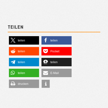
Teilen
teilen
teilen
teilen
Pocket
teilen
teilen
teilen
E-Mail
drucken