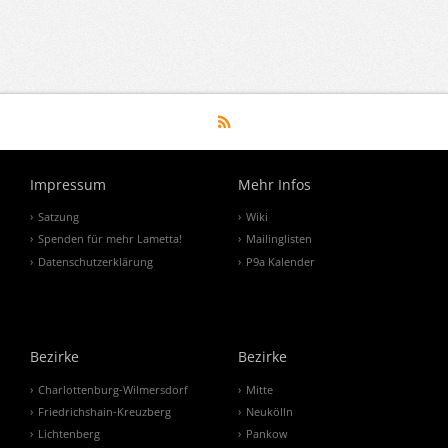
Impressum
Mehr Infos
Satzung
Wiki
Spenden für mehr Lametta!
Mailinglisten
Datenschutzerklärung
P9a Kalender
Bezirke
Bezirke
Charlottenburg-Wilmersdorf
Mitte
Friedrichshain-Kreuzberg
Neukölln
Lichtenberg
Pankow