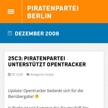
Piratenpartei
Berlin
Dezember 2008
25C3: Piratenpartei
unterstützt Opentracker
29.12.08
Kategorie:
foobar
Update: Opentracker bedankt sich für die
Bierübergabe!
In Berlin ist seit Samstag das Raumschiff der