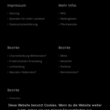
Impressum
Mehr Infos
Satzung
Wiki
Spenden für mehr Lametta!
Mailinglisten
Datenschutzerklärung
P9a Kalender
Bezirke
Bezirke
Charlottenburg-Wilmersdorf
Mitte
Friedrichshain-Kreuzberg
Neukölln
Lichtenberg
Pankow
Marzahn-Hellersdorf
Reinickendorf
Bezirke
Spandau
Steglitz-Zehlendorf
Diese Website benutzt Cookies. Wenn du die Website weiter
Tempelhof-Schöneberg