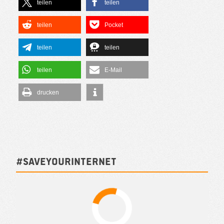
teilen
teilen
teilen
Pocket
teilen
teilen
teilen
E-Mail
drucken
#SAVEYOURINTERNET